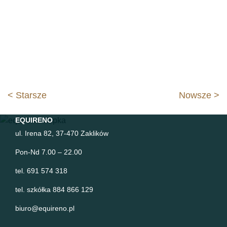
Nawigacja
< Starsze
Nowsze >
wpisu
EQUIRENO
ul. Irena 82, 37-470 Zaklików
Pon-Nd 7.00 – 22.00
tel. 691 574 318
tel. szkółka 884 866 129
biuro@equireno.pl