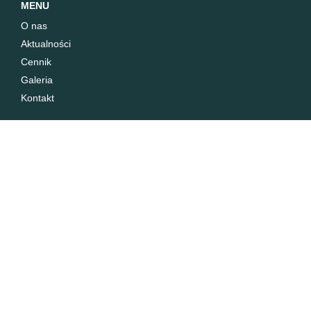
MENU
O nas
Aktualności
Cennik
Galeria
Kontakt
OFERTA
Trening i sprzedaż koni
Pensjonat
Szkółka jeździecka
Konsultacje i zgrupowania
Ankieta
Copyright 2019
Design + Development
INDUSTI