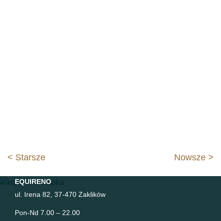
Nawigacja
< Starsze
Nowsze >
wpisu
EQUIRENO
ul. Irena 82, 37-470 Zaklików
Pon-Nd 7.00 – 22.00