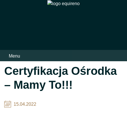
Skip
to
content
Menu
Certyfikacja Ośrodka
– Mamy To!!!
15.04.2022