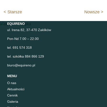
Nawigacja
< Starsze
Nowsze >
wpisu
EQUIRENO
ul. Irena 82, 37-470 Zaklików
Pon-Nd 7.00 – 22.00
tel. 691 574 318
tel. szkółka 884 866 129
biuro@equireno.pl
MENU
O nas
Aktualności
Cennik
Galeria