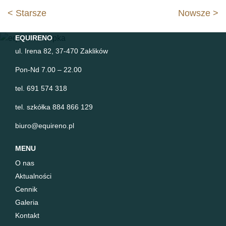
Nawigacja
< Starsze
Nowsze >
wpisu
EQUIRENO
ul. Irena 82, 37-470 Zaklików
Pon-Nd 7.00 – 22.00
tel. 691 574 318
tel. szkółka 884 866 129
biuro@equireno.pl
MENU
O nas
Aktualności
Cennik
Galeria
Kontakt