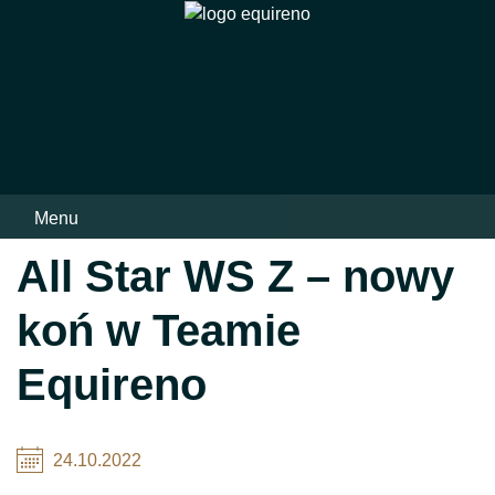
Skip
to
content
Menu
All Star WS Z – nowy
koń w Teamie
Equireno
24.10.2022