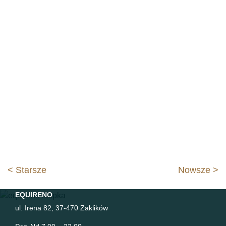
Nawigacja
< Starsze
Nowsze >
wpisu
EQUIRENO
ul. Irena 82, 37-470 Zaklików