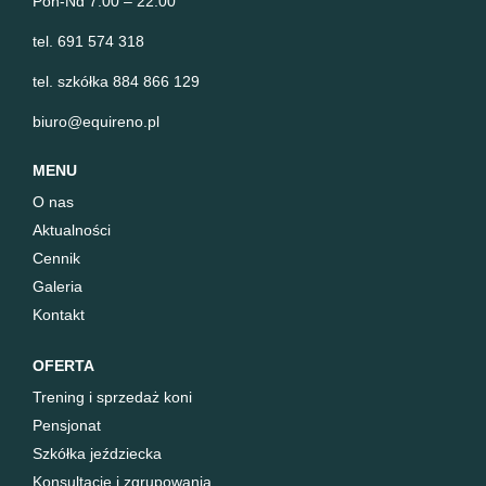
Pon-Nd 7.00 – 22.00
tel. 691 574 318
tel. szkółka 884 866 129
biuro@equireno.pl
MENU
O nas
Aktualności
Cennik
Galeria
Kontakt
OFERTA
Trening i sprzedaż koni
Pensjonat
Szkółka jeździecka
Konsultacje i zgrupowania