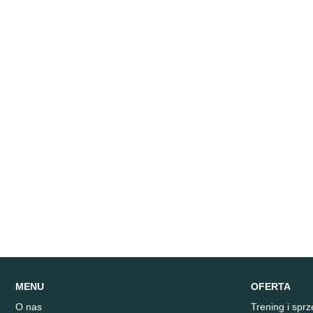
MENU
OFERTA
O nas
Trening i spr