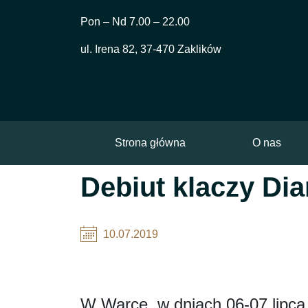
Skip
Pon – Nd 7.00 – 22.00
to
content
ul. Irena 82, 37-470 Zaklików
Strona główna
O nas
Debiut klaczy Di
10.07.2019
W Warce, w dniach 06-07 lipca 