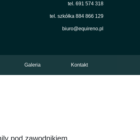
tel. 691 574 318
tel. szkółka 884 866 129
biuro@equireno.pl
Galeria
Kontakt
mily pod zawodnikiem