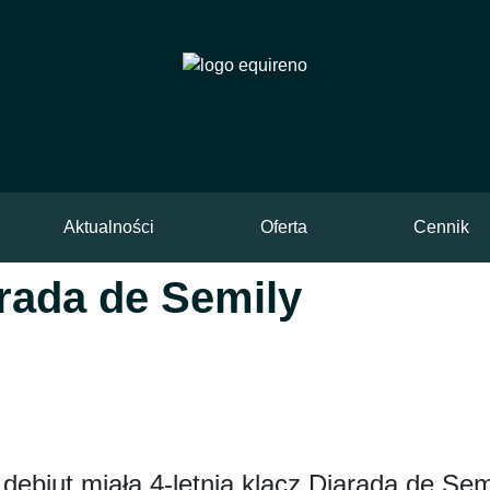
Aktualności
Oferta
Cennik
arada de Semily
debiut miała 4-letnia klacz Diarada de Se