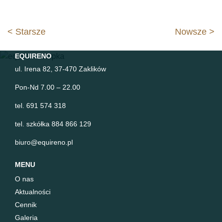
Nawigacja
< Starsze
Nowsze >
wpisu
EQUIRENO
ul. Irena 82, 37-470 Zaklików
Pon-Nd 7.00 – 22.00
tel. 691 574 318
tel. szkółka 884 866 129
biuro@equireno.pl
MENU
O nas
Aktualności
Cennik
Galeria