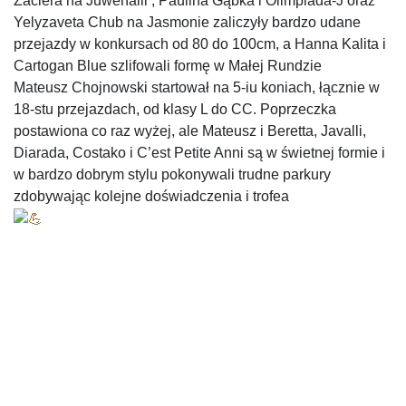
Zaciera na Juwenalii , Paulina Gąbka i Olimpiada-J oraz
Yelyzaveta Chub na Jasmonie zaliczyły bardzo udane
przejazdy w konkursach od 80 do 100cm, a Hanna Kalita i
Cartogan Blue szlifowali formę w Małej Rundzie
Mateusz Chojnowski startował na 5-iu koniach, łącznie w
18-stu przejazdach, od klasy L do CC. Poprzeczka
postawiona co raz wyżej, ale Mateusz i Beretta, Javalli,
Diarada, Costako i C’est Petite Anni są w świetnej formie i
w bardzo dobrym stylu pokonywali trudne parkury
zdobywając kolejne doświadczenia i trofea