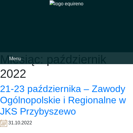
Skip
to
content
Miesiąc:
październik
Menu
2022
21-23 października – Zawody
Ogólnopolskie i Regionalne w
JKS Przybyszewo
31.10.2022